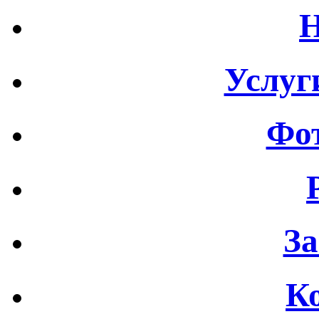
Н
Услуг
Фот
За
К