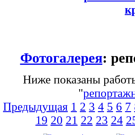
к
Фотогалерея
: ре
Ниже показаны работы
"
репортажн
Предыдущая
1
2
3
4
5
6
7
19
20
21
22
23
24
2