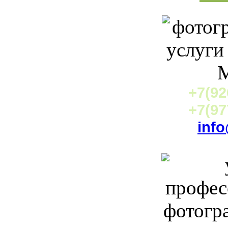
+7(92
+7(97
info