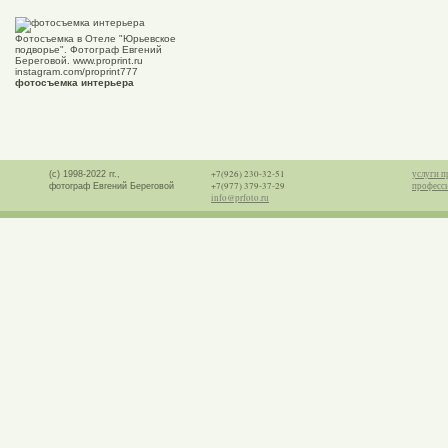
Фотосъемка в Отеле "Юрьевское
подворье". Фотограф Евгений
Береговой. www.proprint.ru
instagram.com/proprint777
фотосъемка интерьера
+7(926) 230-32-51
услуги п
(с) 1998-2022 гг.,
+7(977) 379-37-29
професс
фотограф Евгений Береговой
info@prfoto.ru