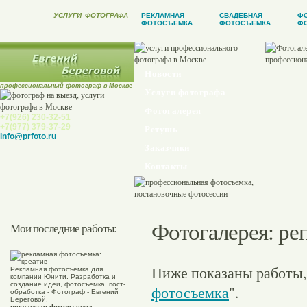
УСЛУГИ
ФОТОГРАФА
РЕКЛАМНАЯ
СВАДЕБНАЯ
Ф
ФОТОСЪЕМКА
ФОТОСЪЕМКА
ФО
Новости
профессиональный фотограф в Москве
Услуги фотографа
Фотогалерея
+7(926) 230-32-51
+7(977) 379-37-29
Ретушь
info@prfoto.ru
Заказчики
Контакты
Фотогалерея
: р
Мои последние работы:
Ниже показаны работы,
Рекламная фотосъемка для
компании Юнити. Разработка и
создание идеи, фотосъемка, пост-
фотосъемка
".
обработка - Фотограф - Евгений
Береговой.
рекламная фотосъемка: