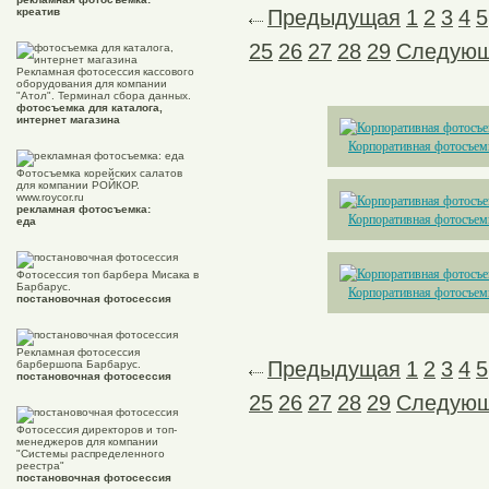
креатив
Предыдущая
1
2
3
4
5
25
26
27
28
29
Следую
Рекламная фотосессия кассового
оборудования для компании
"Атол". Терминал сбора данных.
фотосъемка для каталога,
интернет магазина
Корпоративная фотосъем
Фотосъемка корейских салатов
для компании РОЙКОР.
www.roycor.ru
рекламная фотосъемка:
Корпоративная фотосъем
еда
Фотосессия топ барбера Мисака в
Барбарус.
Корпоративная фотосъем
постановочная фотосессия
Рекламная фотосессия
Предыдущая
1
2
3
4
5
барбершопа Барбарус.
постановочная фотосессия
25
26
27
28
29
Следую
Фотосессия директоров и топ-
менеджеров для компании
"Системы распределенного
реестра"
постановочная фотосессия