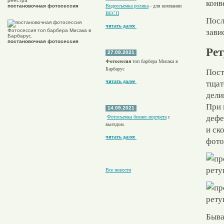
реестра"
Видеосъемка ролика
- для компании
постановочная фотосессия
ВЕСП
Посл
читать далее
зави
Фотосессия топ барбера Мисака в
Барбарус.
постановочная фотосессия
Рет
27.09.2021
Фотосессия
топ барбера Мисака в
Барбарус
Пост
читать далее
тщат
дели
При 
14.09.2021
дефе
Фотосъемка бизнес-портрета
с
выездом.
и ск
читать далее
фото
Все новости
Быва