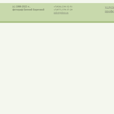
услуг
+7(926) 230-32-51
(с) 1998-2022 гг.,
+7(977) 379-37-29
фотограф Евгений Береговой
профе
info@prfoto.ru