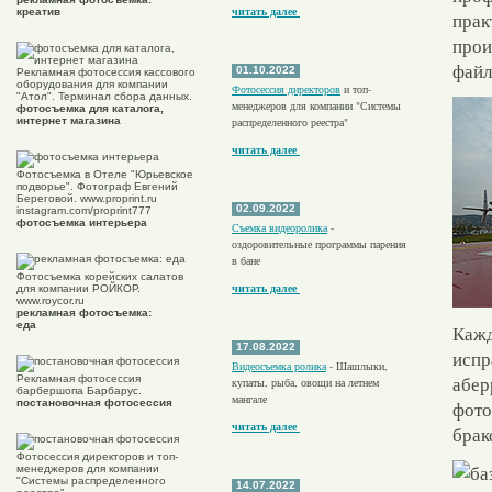
читать далее
креатив
прак
прои
файл
01.10.2022
Рекламная фотосессия кассового
оборудования для компании
Фотосессия директоров
и топ-
"Атол". Терминал сбора данных.
менеджеров для компании "Системы
фотосъемка для каталога,
интернет магазина
распределенного реестра"
читать далее
Фотосъемка в Отеле "Юрьевское
подворье". Фотограф Евгений
Береговой. www.proprint.ru
02.09.2022
instagram.com/proprint777
фотосъемка интерьера
Съемка видеоролика
-
оздоровительные программы парения
в бане
Фотосъемка корейских салатов
читать далее
для компании РОЙКОР.
www.roycor.ru
рекламная фотосъемка:
еда
Кажд
17.08.2022
испр
Видеосъемка ролика
- Шашлыки,
абер
Рекламная фотосессия
купаты, рыба, овощи на летнем
барбершопа Барбарус.
мангале
постановочная фотосессия
фото
читать далее
брак
Фотосессия директоров и топ-
менеджеров для компании
"Системы распределенного
14.07.2022