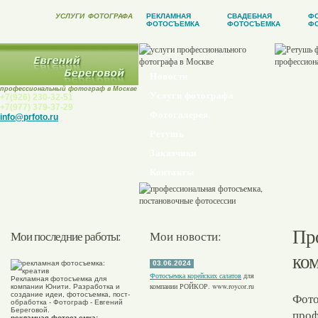
УСЛУГИ
ФОТОГРАФА
РЕКЛАМНАЯ
СВАДЕБНАЯ
Ф
ФОТОСЪЕМКА
ФОТОСЪЕМКА
ФО
Новости
профессиональный фотограф в Москве
Услуги фотографа
+7(926) 230-32-51
+7(977) 379-37-29
Фотогалерея
info@prfoto.ru
Ретушь
Заказчики
Контакты
Пр
Мои последние работы:
Мои новости:
ко
03.06.2024
Фотосъемка корейских салатов
для
Рекламная фотосъемка для
компании РОЙКОР. www.roycor.ru
компании Юнити. Разработка и
создание идеи, фотосъемка, пост-
Фото
обработка - Фотограф - Евгений
Береговой.
проф
рекламная фотосъемка: