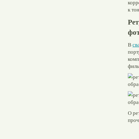
корр
к то
Рет
фот
В
св
порт
комп
филь
О ре
проч