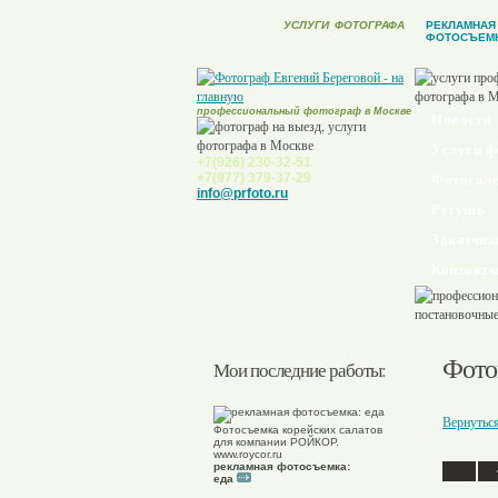
УСЛУГИ
ФОТОГРАФА
РЕКЛАМНАЯ
ФОТОСЪЕМ
профессиональный фотограф в Москве
Новости
Услуги ф
+7(926) 230-32-51
+7(977) 379-37-29
Фотогале
info@prfoto.ru
Ретушь
Заказчик
Контакт
Фото
Мои последние работы:
Вернутьс
Фотосъемка корейских салатов
для компании РОЙКОР.
www.roycor.ru
рекламная фотосъемка:
еда