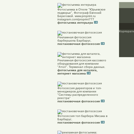
Фотосъемка в Отеле "Юрьевское
подворье". Фотограф Евгений
Береговой. www.proprint.ru
instagram.com/proprint777
фотосъемка интерьера
Корпорат
Рекламная фотосессия
барбершопа Барбарус.
постановочная фотосессия
Рекламная фотосессия кассового
оборудования для компании
"Атол". Терминал сбора данных.
фотосъемка для каталога,
интернет магазина
Фотосессия директоров и топ-
менеджеров для компании
"Системы распределенного
реестра"
постановочная фотосессия
Фотосессия топ барбера Мисака в
Барбарус.
постановочная фотосессия