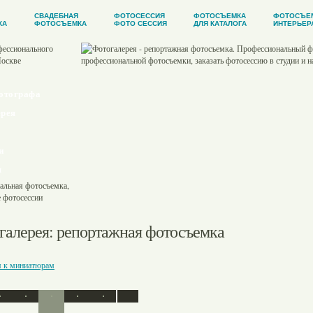
СВАДЕБНАЯ
ФОТОСЕССИЯ
ФОТОСЪЕМКА
ФОТОСЪЕ
КА
ФОТОСЪЕМКА
ФОТО СЕССИЯ
ДЛЯ КАТАЛОГА
ИНТЕРЬЕР
отографа
рея
и
ы
галерея
: репортажная фотосъемка
я к миниатюрам