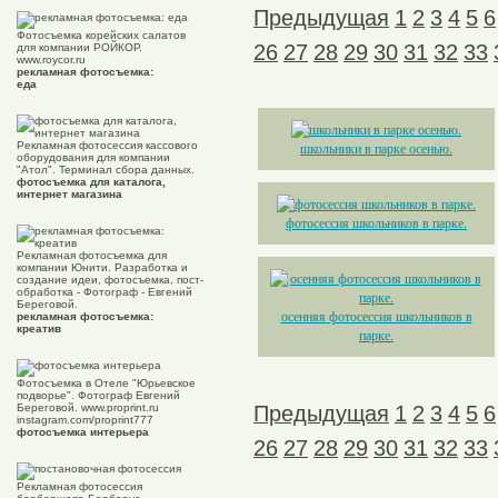
Предыдущая
1
2
3
4
5
6
Фотосъемка корейских салатов
26
27
28
29
30
31
32
33
для компании РОЙКОР.
www.roycor.ru
рекламная фотосъемка:
еда
Рекламная фотосессия кассового
школьники в парке осенью.
оборудования для компании
"Атол". Терминал сбора данных.
фотосъемка для каталога,
интернет магазина
фотосессия школьников в парке.
Рекламная фотосъемка для
компании Юнити. Разработка и
создание идеи, фотосъемка, пост-
обработка - Фотограф - Евгений
Береговой.
осенняя фотосессия школьников в
рекламная фотосъемка:
креатив
парке.
Фотосъемка в Отеле "Юрьевское
подворье". Фотограф Евгений
Береговой. www.proprint.ru
Предыдущая
1
2
3
4
5
6
instagram.com/proprint777
фотосъемка интерьера
26
27
28
29
30
31
32
33
Рекламная фотосессия