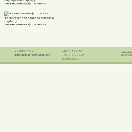
барбершопа Барбарус.
постановочная фотосессия
Фотосессия топ барбера Мисака в
Барбарус.
постановочная фотосессия
+7(926) 230-32-51
услуги п
(с) 1998-2022 гг.,
+7(977) 379-37-29
професс
фотограф Евгений Береговой
info@prfoto.ru