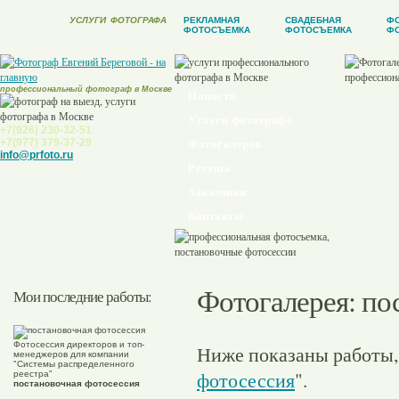
УСЛУГИ
ФОТОГРАФА
РЕКЛАМНАЯ
СВАДЕБНАЯ
Ф
ФОТОСЪЕМКА
ФОТОСЪЕМКА
ФО
профессиональный фотограф в Москве
Новости
Услуги фотографа
+7(926) 230-32-51
+7(977) 379-37-29
Фотогалерея
info@prfoto.ru
Ретушь
Заказчики
Контакты
Фотогалерея
: п
Мои последние работы:
Фотосессия директоров и топ-
Ниже показаны работы,
менеджеров для компании
"Системы распределенного
фотосессия
".
реестра"
постановочная фотосессия