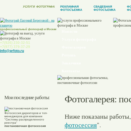
УСЛУГИ
ФОТОГРАФА
РЕКЛАМНАЯ
СВАДЕБНАЯ
Ф
ФОТОСЪЕМКА
ФОТОСЪЕМКА
ФО
профессиональный фотограф в Москве
Новости
Услуги фотографа
+7(926) 230-32-51
+7(977) 379-37-29
Фотогалерея
info@prfoto.ru
Ретушь
Заказчики
Контакты
Фотогалерея
: п
Мои последние работы:
Фотосессия директоров и топ-
Ниже показаны работы,
менеджеров для компании
"Системы распределенного
фотосессия
".
реестра"
постановочная фотосессия