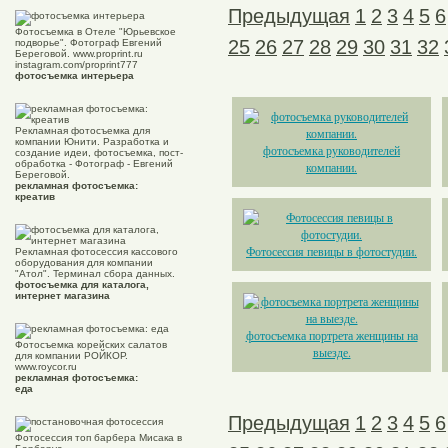
Предыдущая
1
2
3
4
5
6
Фотосъемка в Отеле "Юрьевское
25
26
27
28
29
30
31
32
подворье". Фотограф Евгений
Береговой. www.proprint.ru
instagram.com/proprint777
фотосъемка интерьера
Рекламная фотосъемка для
компании Юнити. Разработка и
фотосъемка руководителей
создание идеи, фотосъемка, пост-
обработка - Фотограф - Евгений
компании.
Береговой.
рекламная фотосъемка:
креатив
Фотосессия певицы в фотостудии.
Рекламная фотосессия кассового
оборудования для компании
"Атол". Терминал сбора данных.
фотосъемка для каталога,
интернет магазина
фотосъемка портрета женщины на
Фотосъемка корейских салатов
выезде.
для компании РОЙКОР.
www.roycor.ru
рекламная фотосъемка:
еда
Предыдущая
1
2
3
4
5
6
Фотосессия топ барбера Мисака в