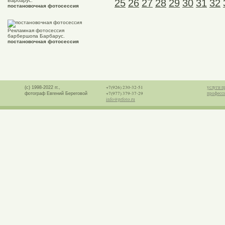
Барбарус.
25
26
27
28
29
30
31
32
постановочная фотосессия
Рекламная фотосессия
барбершопа Барбарус.
постановочная фотосессия
+7(926) 230-32-51
услуги п
(с) 1998-2022 гг.,
+7(977) 379-37-29
професс
фотограф Евгений Береговой
info@prfoto.ru