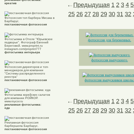
креатив
Предыдущая
1
2
3
4
5
25
26
27
28
29
30
31
32
Фотосессия топ барбера Мисака в
Барбарус.
постановочная фотосессия
Фотосъемка в Отеле "Юрьевское
фотосессия для беременных.
подворье". Фотограф Евгений
Береговой. www.proprint.ru
instagram.com/proprint777
фотосъемка интерьера
фотосессия выпускного.
Фотосессия директоров и топ-
менеджеров для компании
"Системы распределенного
реестра"
фотосессия выпускников школы
постановочная фотосессия
Фотосъемка корейских салатов
для компании РОЙКОР.
Предыдущая
1
2
3
4
5
www.roycor.ru
рекламная фотосъемка:
еда
25
26
27
28
29
30
31
32
Рекламная фотосессия
барбершопа Барбарус.
постановочная фотосессия