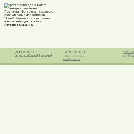
Рекламная фотосессия кассового
оборудования для компании
"Атол". Терминал сбора данных.
фотосъемка для каталога,
интернет магазина
+7(926) 230-32-51
услуги п
(с) 1998-2022 гг.,
+7(977) 379-37-29
професс
фотограф Евгений Береговой
info@prfoto.ru