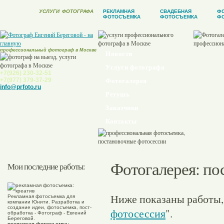
УСЛУГИ
ФОТОГРАФА
РЕКЛАМНАЯ
СВАДЕБНАЯ
Ф
ФОТОСЪЕМКА
ФОТОСЪЕМКА
ФО
профессиональный фотограф в Москве
Новости
Услуги фотографа
+7(926) 230-32-51
+7(977) 379-37-29
Фотогалерея
info@prfoto.ru
Ретушь
Заказчики
Контакты
Фотогалерея
: п
Мои последние работы:
Ниже показаны работы,
Рекламная фотосъемка для
компании Юнити. Разработка и
создание идеи, фотосъемка, пост-
фотосессия
".
обработка - Фотограф - Евгений
Береговой.
рекламная фотосъемка: