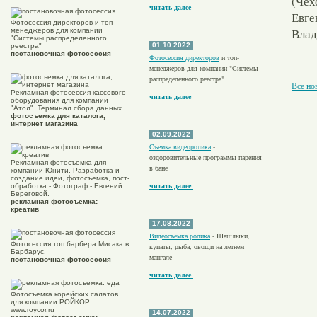
(Чех
читать далее
Евге
Фотосессия директоров и топ-
Влад
менеджеров для компании
"Системы распределенного
01.10.2022
реестра"
постановочная фотосессия
Фотосессия директоров
и топ-
менеджеров для компании "Системы
распределенного реестра"
Все но
Рекламная фотосессия кассового
читать далее
оборудования для компании
"Атол". Терминал сбора данных.
фотосъемка для каталога,
интернет магазина
02.09.2022
Съемка видеоролика
-
оздоровительные программы парения
Рекламная фотосъемка для
в бане
компании Юнити. Разработка и
создание идеи, фотосъемка, пост-
читать далее
обработка - Фотограф - Евгений
Береговой.
рекламная фотосъемка:
креатив
17.08.2022
Видеосъемка ролика
- Шашлыки,
Фотосессия топ барбера Мисака в
купаты, рыба, овощи на летнем
Барбарус.
мангале
постановочная фотосессия
читать далее
Фотосъемка корейских салатов
для компании РОЙКОР.
www.roycor.ru
14.07.2022