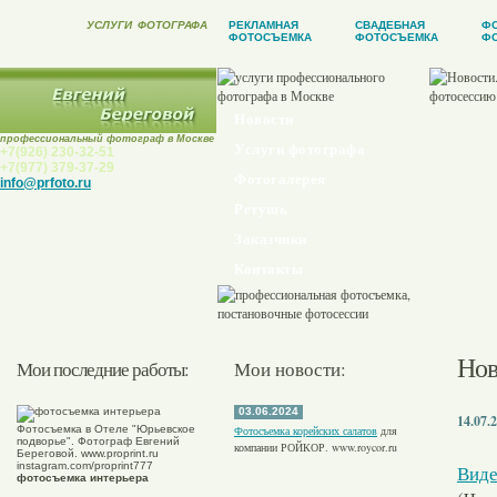
УСЛУГИ
ФОТОГРАФА
РЕКЛАМНАЯ
СВАДЕБНАЯ
Ф
ФОТОСЪЕМКА
ФОТОСЪЕМКА
ФО
Новости
профессиональный фотограф в Москве
Услуги фотографа
+7(926) 230-32-51
+7(977) 379-37-29
Фотогалерея
info@prfoto.ru
Ретушь
Заказчики
Контакты
Нов
Мои последние работы:
Мои новости:
03.06.2024
14.07.
Фотосъемка в Отеле "Юрьевское
Фотосъемка корейских салатов
для
подворье". Фотограф Евгений
компании РОЙКОР. www.roycor.ru
Береговой. www.proprint.ru
instagram.com/proprint777
Виде
фотосъемка интерьера