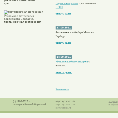
рекламная фотосъемка:
Видеосъемка ролика
- для компании
еда
ВЕСП
читать далее
Рекламная фотосессия
барбершопа Барбарус.
постановочная фотосессия
27.09.2021
Фотосессия
топ барбера Мисака в
Барбарус
читать далее
14.09.2021
Фотосъемка бизнес-портрета
с
выездом.
читать далее
Все новости
+7(926) 230-32-51
услуги п
(с) 1998-2022 гг.,
+7(977) 379-37-29
професс
фотограф Евгений Береговой
info@prfoto.ru