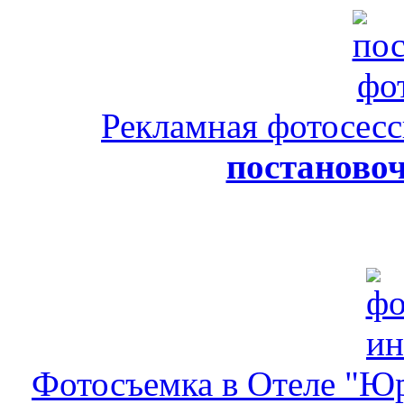
Рекламная фотосесс
постановоч
Фотосъемка в Отеле "Юр