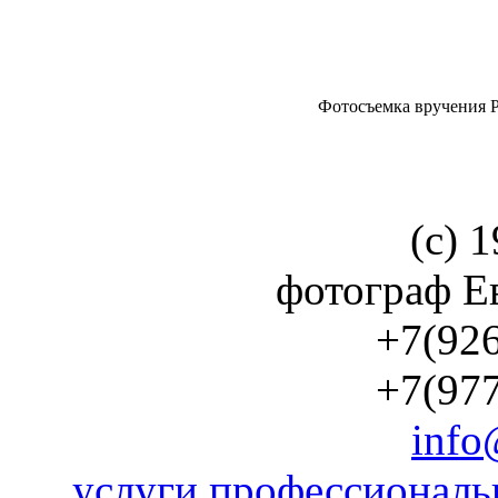
Фотосъемка вручения Р
(с) 1
фотограф Е
+7(926
+7(977
info
услуги профессиональ