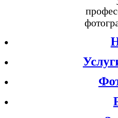
Н
Услуг
Фот