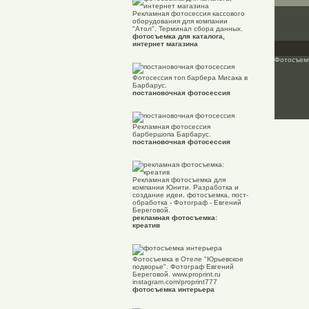
Рекламная фотосессия кассового
оборудования для компании
"Атол". Терминал сбора данных.
фотосъемка для каталога,
интернет магазина
Фотосъемк
Фотосессия топ барбера Мисака в
Барбарус.
постановочная фотосессия
Рекламная фотосессия
барбершопа Барбарус.
постановочная фотосессия
Рекламная фотосъемка для
компании Юнити. Разработка и
создание идеи, фотосъемка, пост-
обработка - Фотограф - Евгений
Береговой.
рекламная фотосъемка:
креатив
Фотосъемка в Отеле "Юрьевское
подворье". Фотограф Евгений
Береговой. www.proprint.ru
instagram.com/proprint777
фотосъемка интерьера