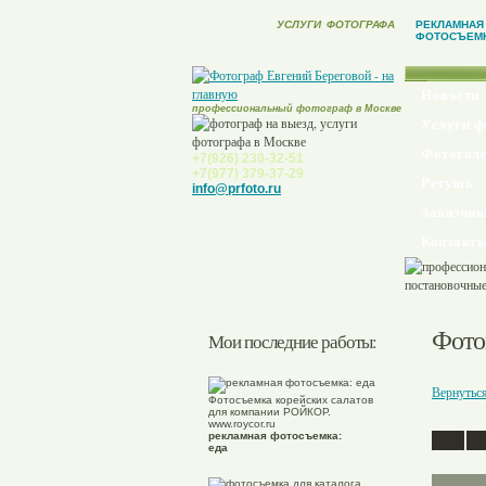
УСЛУГИ
ФОТОГРАФА
РЕКЛАМНАЯ
ФОТОСЪЕМ
Новости
профессиональный фотограф в Москве
Услуги ф
Фотогале
+7(926) 230-32-51
+7(977) 379-37-29
Ретушь
info@prfoto.ru
Заказчик
Контакт
Фото
Мои последние работы:
Вернутьс
Фотосъемка корейских салатов
для компании РОЙКОР.
www.roycor.ru
рекламная фотосъемка:
еда