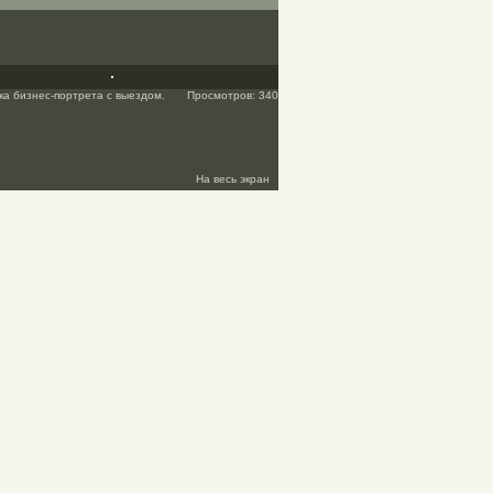
а бизнес-портрета с выездом.
Просмотров: 340
На весь экран