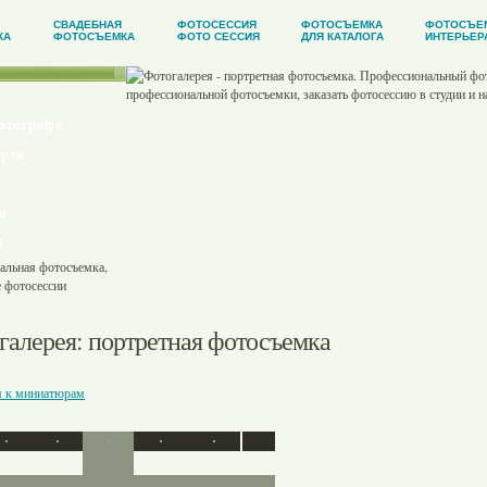
СВАДЕБНАЯ
ФОТОСЕССИЯ
ФОТОСЪЕМКА
ФОТОСЪЕ
КА
ФОТОСЪЕМКА
ФОТО СЕССИЯ
ДЛЯ КАТАЛОГА
ИНТЕРЬЕР
отографа
рея
и
ы
галерея
: портретная фотосъемка
я к миниатюрам