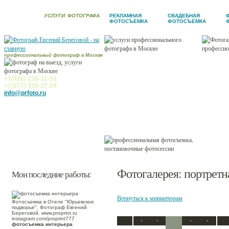
УСЛУГИ
ФОТОГРАФА
РЕКЛАМНАЯ
СВАДЕБНАЯ
ФОТОСЪЕМКА
ФОТОСЪЕМКА
профессиональный фотограф в Москве
Новости
Услуги фотографа
+7(926) 230-32-51
+7(977) 379-37-29
Фотогалерея
info@prfoto.ru
Ретушь
Заказчики
Контакты
Фотогалерея
: портрет
Мои последние работы:
Вернуться к миниатюрам
Фотосъемка в Отеле "Юрьевское
подворье". Фотограф Евгений
Береговой. www.proprint.ru
instagram.com/proprint777
фотосъемка интерьера