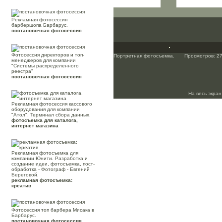
Рекламная фотосессия
барбершопа Барбарус.
постановочная фотосессия
Фотосессия директоров и топ-
Портретная фотосъемка.
Просмотров: 2
менеджеров для компании
"Системы распределенного
реестра"
постановочная фотосессия
На весь экра
Рекламная фотосессия кассового
оборудования для компании
"Атол". Терминал сбора данных.
фотосъемка для каталога,
интернет магазина
Рекламная фотосъемка для
компании Юнити. Разработка и
создание идеи, фотосъемка, пост-
обработка - Фотограф - Евгений
Береговой.
рекламная фотосъемка:
креатив
Фотосессия топ барбера Мисака в
Барбарус.
постановочная фотосессия