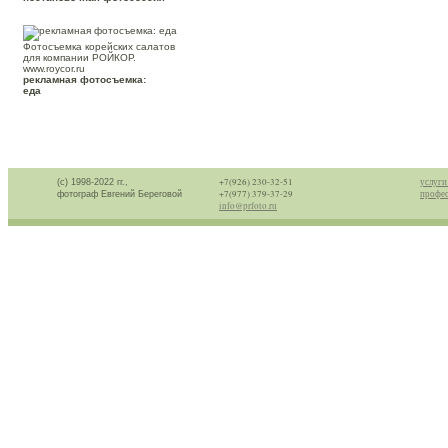
Фотосъемка корейских салатов
для компании РОЙКОР.
www.roycor.ru
рекламная фотосъемка:
еда
+7(926) 230-32-51
услуги
(с) 1998-2022 гг.,
+7(977) 379-37-29
профес
фотограф Евгений Береговой
info@prfoto.ru