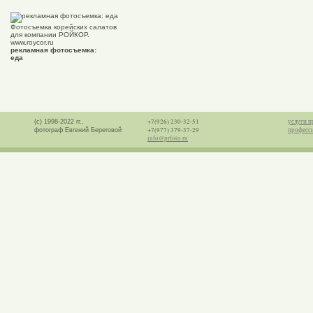
Фотосъемка корейских салатов
для компании РОЙКОР.
www.roycor.ru
рекламная фотосъемка:
еда
+7(926) 230-32-51
услуги п
(с) 1998-2022 гг.,
+7(977) 379-37-29
професс
фотограф Евгений Береговой
info@prfoto.ru