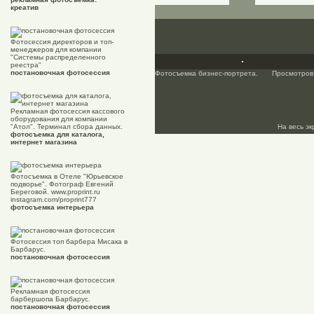
креатив
Фотосессия директоров и топ-
менеджеров для компании
"Системы распределенного
реестра"
постановочная фотосессия
Фотосъемка бизнес-портрета.
Просмотров
Рекламная фотосессия кассового
оборудования для компании
"Атол". Терминал сбора данных.
На весь э
фотосъемка для каталога,
интернет магазина
Фотосъемка в Отеле "Юрьевское
подворье". Фотограф Евгений
Береговой. www.proprint.ru
instagram.com/proprint777
фотосъемка интерьера
Фотосессия топ барбера Мисака в
Барбарус.
постановочная фотосессия
Рекламная фотосессия
барбершопа Барбарус.
постановочная фотосессия