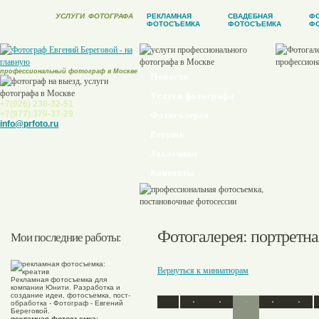
УСЛУГИ
ФОТОГРАФА
РЕКЛАМНАЯ
СВАДЕБНАЯ
Ф
ФОТОСЪЕМКА
ФОТОСЪЕМКА
ФО
профессиональный фотограф в Москве
Новости
Услуги фотографа
+7(926) 230-32-51
+7(977) 379-37-29
Фотогалерея
info@prfoto.ru
Ретушь
Заказчики
Контакты
Фотогалерея
: портретн
Мои последние работы:
Вернуться к миниатюрам
Рекламная фотосъемка для
компании Юнити. Разработка и
создание идеи, фотосъемка, пост-
обработка - Фотограф - Евгений
Береговой.
рекламная фотосъемка: