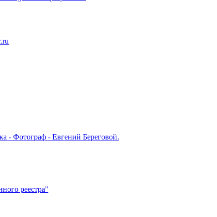
.ru
ка - Фотограф - Евгений Береговой.
нного реестра"