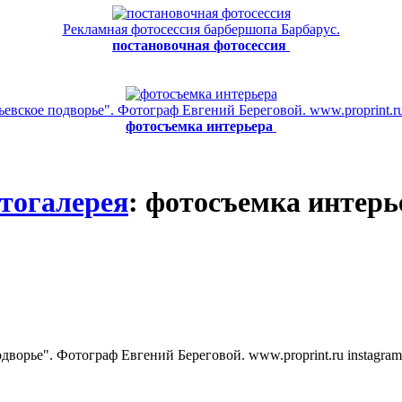
Рекламная фотосессия барбершопа Барбарус.
постановочная фотосессия
вское подворье". Фотограф Евгений Береговой. www.proprint.ru 
фотосъемка интерьера
тогалерея
: фотосъемка интерь
ворье". Фотограф Евгений Береговой. www.proprint.ru instagram.