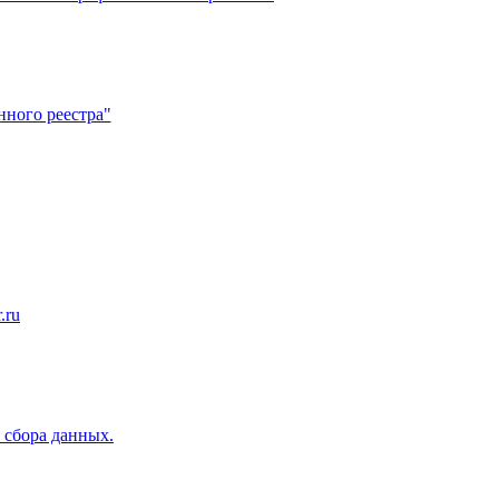
нного реестра"
.ru
 сбора данных.