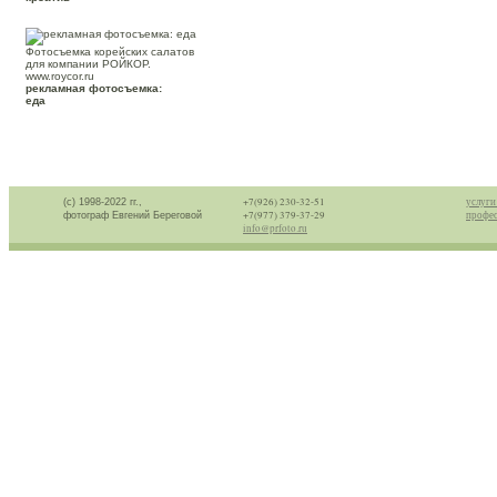
Фотосъемка корейских салатов
для компании РОЙКОР.
www.roycor.ru
рекламная фотосъемка:
еда
+7(926) 230-32-51
услуги
(с) 1998-2022 гг.,
+7(977) 379-37-29
профес
фотограф Евгений Береговой
info@prfoto.ru