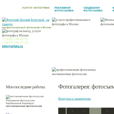
УСЛУГИ
ФОТОГРАФА
РЕКЛАМНАЯ
СВАДЕБНАЯ
ФОТОСЪЕМКА
ФОТОСЪЕМКА
профессиональный фотограф в Москве
Новости
Услуги фотографа
+7(926) 230-32-51
+7(977) 379-37-29
Фотогалерея
info@prfoto.ru
Ретушь
Заказчики
Контакты
Фотогалерея
: фотосъе
Мои последние работы:
Вернуться к миниатюрам
Рекламная фотосессия
барбершопа Барбарус.
постановочная фотосессия