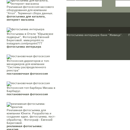
Рекламная фотосессия кассового
оборудования для компании
"Атол". Терминал сбора данных.
фотосъемка для каталога,
интернет магазина
Фотосъемка в Отеле "Юрьевское
Фотосъемка интерьера бани "Живица".
П
подворье". Фотограф Евгений
Береговой. www.proprint.ru
instagram.com/proprint777
фотосъемка интерьера
Фотосессия директоров и топ-
менеджеров для компании
"Системы распределенного
реестра"
постановочная фотосессия
Фотосессия топ барбера Мисака в
Барбарус.
постановочная фотосессия
Рекламная фотосъемка для
компании Юнити. Разработка и
создание идеи, фотосъемка, пост-
обработка - Фотограф - Евгений
Береговой.
рекламная фотосъемка:
креатив