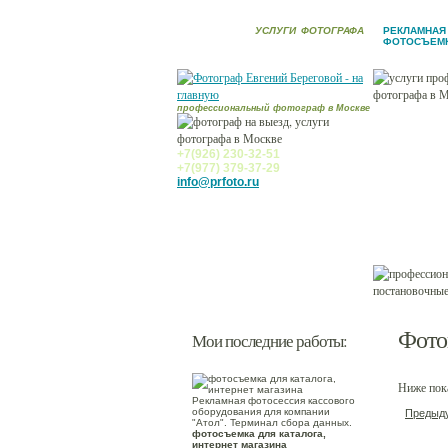
УСЛУГИ
ФОТОГРАФА
РЕКЛАМНАЯ
ФОТОСЪЕМ
профессиональный фотограф в Москве
Новости
Услуги ф
+7(926) 230-32-51
+7(977) 379-37-29
Фотогале
info@prfoto.ru
Ретушь
Заказчик
Контакт
Фото
Мои последние работы:
Ниже пока
Рекламная фотосессия кассового
оборудования для компании
Предыд
"Атол". Терминал сбора данных.
фотосъемка для каталога,
интернет магазина