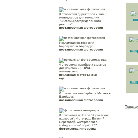
Фотосессия директоров и топ-
менеджеров для компании
инт
"Системы распределенного
реестра"
постановочная фотосессия
Рекламная фотосессия
барбершопа Барбарус.
постановочная фотосессия
пано
Фотосъемка корейских салатов
для компании РОЙКОР.
www.roycor.ru
рекламная фотосъемка:
еда
пано
Фотосессия топ барбера Мисака в
Барбарус.
постановочная фотосессия
Предыд
Фотосъемка в Отеле "Юрьевское
подворье". Фотограф Евгений
Береговой. www.proprint.ru
instagram.com/proprint777
фотосъемка интерьера