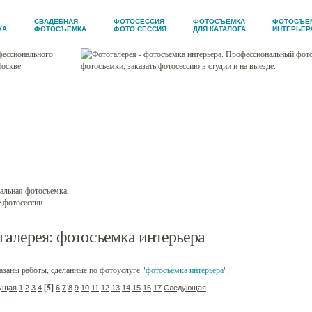
СВАДЕБНАЯ
ФОТОСЕССИЯ
ФОТОСЪЕМКА
ФОТОСЪЕ
КА
ФОТОСЪЕМКА
ФОТО СЕССИЯ
ДЛЯ КАТАЛОГА
ИНТЕРЬЕР
отографа
рея
и
ы
галерея
: фотосъемка интерьера
заны работы, сделанные по фотоуслуге "
фотосъемка интерьера
".
[5]
ущая
1
2
3
4
6
7
8
9
10
11
12
13
14
15
16
17
Следующая