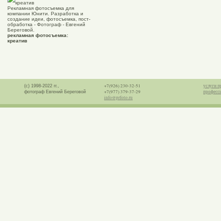
Рекламная фотосъемка для
компании Юнити. Разработка и
создание идеи, фотосъемка, пост-
обработка - Фотограф - Евгений
Береговой.
рекламная фотосъемка:
креатив
+7(926) 230-32-51
услуги п
(с) 1998-2022 гг.,
+7(977) 379-37-29
професс
фотограф Евгений Береговой
info@prfoto.ru