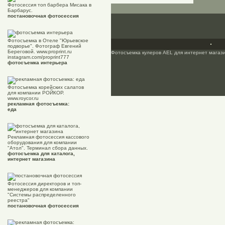
Фотосессия топ барбера Мисака в
Барбарус.
постановочная фотосессия
Фотосъемка в Отеле "Юрьевское
подворье". Фотограф Евгений
Береговой. www.proprint.ru
Фотосъемка кулеров AEL для интернет магаз
instagram.com/proprint777
фотосъемка интерьера
Фотосъемка корейских салатов
для компании РОЙКОР.
www.roycor.ru
рекламная фотосъемка:
еда
Рекламная фотосессия кассового
оборудования для компании
"Атол". Терминал сбора данных.
фотосъемка для каталога,
интернет магазина
Фотосессия директоров и топ-
менеджеров для компании
"Системы распределенного
реестра"
постановочная фотосессия