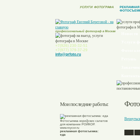
УСЛУГИ
ФОТОГРАФА
РЕКЛАМНАЯ
ФОТОСЪЕМ
профессиональный фотограф в Москве
Новости
Услуги ф
+7(926) 230-32-51
+7(977) 379-37-29
Фотогале
info@prfoto.ru
Ретушь
Заказчик
Контакт
Фото
Мои последние работы:
Вернутьс
Фотосъемка корейских салатов
для компании РОЙКОР.
www.roycor.ru
рекламная фотосъемка:
еда