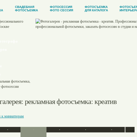
СВАДЕБНАЯ
ФОТОСЕССИЯ
ФОТОСЪЕМКА
ФОТОСЪЕ
КА
ФОТОСЪЕМКА
ФОТО СЕССИЯ
ДЛЯ КАТАЛОГА
ИНТЕРЬЕР
отографа
рея
и
ы
галерея
:
рекламная фотосъемка
: креатив
я к миниатюрам