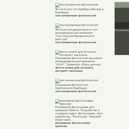
Фотосессия топ барбера Мисака в
Барбарус.
постановочная фотосессия
Фотосессия директоров и топ-
Рекламна
менеджеров для компании
"Системы распределенного
реестра"
постановочная фотосессия
Рекламная фотосессия кассового
оборудования для компании
"Атол". Терминал сбора данных.
фотосъемка для каталога,
интернет магазина
Рекламная фотосессия
барбершопа Барбарус.
постановочная фотосессия
Рекламная фотосъемка для
компании Юнити. Разработка и
создание идеи, фотосъемка, пост-
обработка - Фотограф - Евгений
Береговой.
рекламная фотосъемка:
креатив