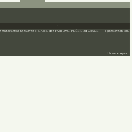
я фотосъемка ароматов THEATRE des PARFUMS. POÉSIE du CHAOS.
Просмотров: 883
На весь экран