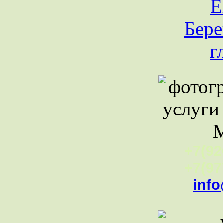
+7(92
+7(97
info