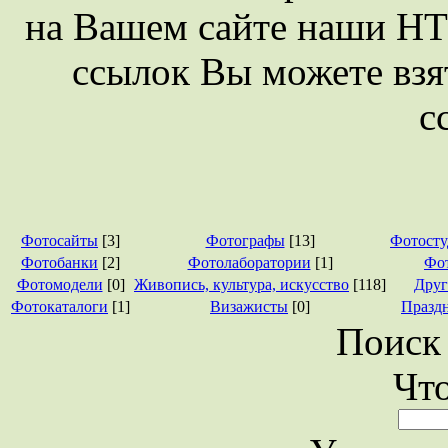
на Вашем сайте наши H
ссылок Вы можете взя
с
Фотосайты
[3]
Фотографы
[13]
Фотосту
Фотобанки
[2]
Фотолаборатории
[1]
Фо
Фотомодели
[0]
Живопись, культура, искусство
[118]
Друг
Фотокаталоги
[1]
Визажисты
[0]
Праздн
Поиск 
Что