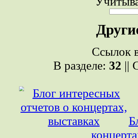
Учитыва
Други
Ссылок в
В разделе:
32
|| 
Б
концерта