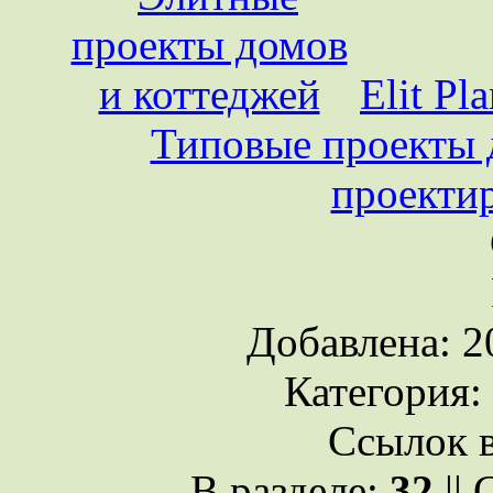
Elit Pl
Типовые проекты 
проекти
Добавлена: 2
Категория:
Ссылок в
В разделе:
32
|| 