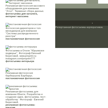
Рекламная фотосессия кассового
оборудования для компании
"Атол". Терминал сбора данных.
фотосъемка для каталога,
интернет магазина
Репортажная фотосъемка корпоративов.
Фотосессия директоров и топ-
менеджеров для компании
"Системы распределенного
реестра"
постановочная фотосессия
Фотосъемка в Отеле "Юрьевское
подворье". Фотограф Евгений
Береговой. www.proprint.ru
instagram.com/proprint777
фотосъемка интерьера
Рекламная фотосессия
барбершопа Барбарус.
постановочная фотосессия
Рекламная фотосъемка для
компании Юнити. Разработка и
создание идеи, фотосъемка, пост-
обработка - Фотограф - Евгений
Береговой.
рекламная фотосъемка:
креатив