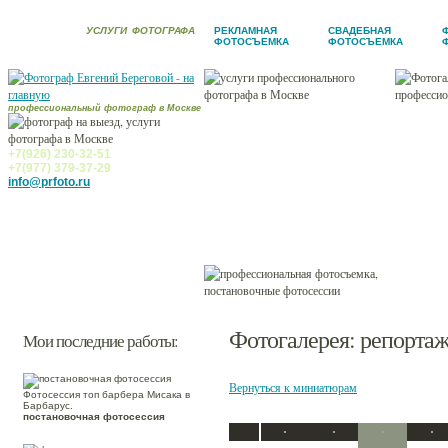
УСЛУГИ
ФОТОГРАФА
РЕКЛАМНАЯ
СВАДЕБНАЯ
ФОТОСЪЕМКА
ФОТОСЪЕМКА
профессиональный фотограф в Москве
Новости
Услуги фотографа
+7(926) 230-32-51
+7(977) 379-37-29
Фотогалерея
info@prfoto.ru
Ретушь
Заказчики
Контакты
Фотогалерея
: репорта
Мои последние работы:
Вернуться к миниатюрам
Фотосессия топ барбера Мисака в
Барбарус.
постановочная фотосессия