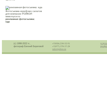
Фотосъемка корейских салатов
для компании РОЙКОР.
www.roycor.ru
рекламная фотосъемка:
еда
+7(926) 230-32-51
услуги
(с) 1998-2022 гг.,
+7(977) 379-37-29
профес
фотограф Евгений Береговой
info@prfoto.ru