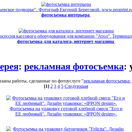
вское подворье". Фотограф Евгений Береговой. www.proprint.ru 
фотосъемка интерьера
осессия кассового оборудования для компании "Атол". Терминал
фотосъемка для каталога, интернет магазина
ерея
:
рекламная фотосъемка
:
заны работы, сделанные по фотоуслуге "
рекламная фотосъемка:
[1]
2
3
4
5
Следующая
Фотосъемка на упаковку готовой хлебной смеси "Его и
ЕЕ любимый". Дизайн упаковки: «IPPON design».