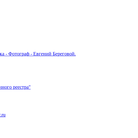
ка - Фотограф - Евгений Береговой.
нного реестра"
.ru