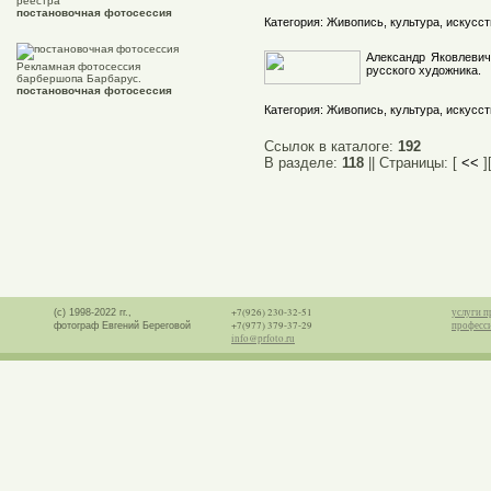
реестра"
Добавлена:
CY:
PR:
постановочная фотосессия
Категория:
Живопись, культура, искусст
140
0
2009-12-12
01:09:04
Александр Яковлеви
Рекламная фотосессия
русского художника.
барбершопа Барбарус.
постановочная фотосессия
Добавлена:
CY:
PR:
Категория:
Живопись, культура, искусст
10
0
2009-12-12
01:11:50
Ссылок в каталоге:
192
В разделе:
118
|| Страницы: [
<<
]
+7(926) 230-32-51
услуги п
(с) 1998-2022 гг.,
+7(977) 379-37-29
професс
фотограф Евгений Береговой
info@prfoto.ru