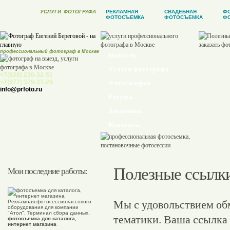
УСЛУГИ
ФОТОГРАФА
РЕКЛАМНАЯ
СВАДЕБНАЯ
Ф
ФОТОСЪЕМКА
ФОТОСЪЕМКА
ФО
профессиональный фотограф в Москве
Новости
Услуги фотографа
+7(926) 230-32-51
+7(977) 379-37-29
Фотогалерея
info@prfoto.ru
Ретушь
Заказчики
Контакты
Полезные ссылк
Мои последние работы:
Мы с удовольствием об
Рекламная фотосессия кассового
оборудования для компании
"Атол". Терминал сбора данных.
тематики. Ваша ссылка 
фотосъемка для каталога,
интернет магазина