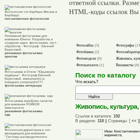
ответной ссылки. Разм
HTML-коды ссылок Вы м
Фотосессия топ барбера Мисака в
Барбарус.
постановочная фотосессия
Рекламная фотосъемка для
компании Юнити. Разработка и
создание идеи, фотосъемка, пост-
Фотосайты
[3]
Фотографы
[13
обработка - Фотограф - Евгений
Береговой.
Фотобанки
[2]
Фотолаборато
рекламная фотосъемка:
креатив
Фотомодели
[0]
Живопись, куль
Фотокаталоги
[1]
Визажисты
[0]
Фотосъемка в Отеле "Юрьевское
Поиск по каталогу
подворье". Фотограф Евгений
Береговой. www.proprint.ru
Что искать?
instagram.com/proprint777
фотосъемка интерьера
Фотосъемка корейских салатов
для компании РОЙКОР.
Живопись, культура,
www.roycor.ru
рекламная фотосъемка:
еда
Ссылок в каталоге:
192
В разделе:
118
|| Страницы: [
<<
]
Фотосессия директоров и топ-
Иван Константинови
менеджеров для компании
мариниста.
"Системы распределенного