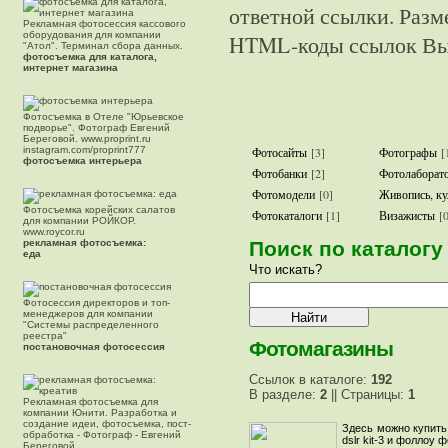
ответной ссылки. Раз
Рекламная фотосессия кассового
оборудования для компании
HTML-коды ссылок Вы 
"Атол". Терминал сбора данных.
фотосъемка для каталога,
интернет магазина
Фотосъемка в Отеле "Юрьевское
подворье". Фотограф Евгений
Береговой. www.proprint.ru
instagram.com/proprint777
Фотосайты
[3]
Фотографы
[
фотосъемка интерьера
Фотобанки
[2]
Фотолаборат
Фотомодели
[0]
Живопись, ку
Фотосъемка корейских салатов
Фотокаталоги
[1]
Визажисты
[0
для компании РОЙКОР.
www.roycor.ru
рекламная фотосъемка:
Поиск по каталогу
еда
Что искать?
Фотосессия директоров и топ-
менеджеров для компании
"Системы распределенного
реестра"
Фотомагазины
постановочная фотосессия
Ссылок в каталоге:
192
В разделе:
2
|| Страницы:
1
Рекламная фотосъемка для
компании Юнити. Разработка и
создание идеи, фотосъемка, пост-
Здесь можно купит
обработка - Фотограф - Евгений
dslr kit-3 и фоллоу ф
Береговой.