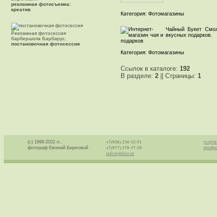
рекламная фотосъемка:
Добавлена:
CY:
PR:
креатив
Категория:
Фотомагазины
0
0
2010-12-06
11:22:58
Чайный Букет Смол
Рекламная фотосессия
вкусных подарков.
барбершопа Барбарус.
постановочная фотосессия
Добавлена:
CY:
PR:
Категория:
Фотомагазины
0
0
2015-09-20
16:40:30
Ссылок в каталоге:
192
В разделе:
2
|| Страницы:
1
+7(926) 230-32-51
услуги
(с) 1998-2022 гг.,
+7(977) 379-37-29
профес
фотограф Евгений Береговой
info@prfoto.ru