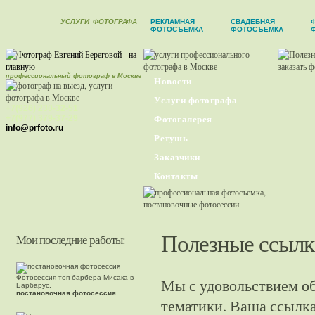
УСЛУГИ
ФОТОГРАФА
РЕКЛАМНАЯ
СВАДЕБНАЯ
ФОТОСЪЕМКА
ФОТОСЪЕМКА
профессиональный фотограф в Москве
Новости
Услуги фотографа
+7(926) 230-32-51
+7(977) 379-37-29
Фотогалерея
info@prfoto.ru
Ретушь
Заказчики
Контакты
Полезные ссыл
Мои последние работы:
Фотосессия топ барбера Мисака в
Мы с удовольствием о
Барбарус.
постановочная фотосессия
тематики. Ваша ссылка